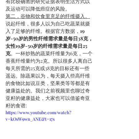
有比较确凿的研究证据表明生活方式以
及运动可以降低癌症的风险。
第二，谷物和饮食里充足的纤维摄入。
说起纤维，很多人以为自己吃蔬菜就摄
入了足够的纤维。根据官方数据，
19
岁-50岁的男性纤维需求量是每日38克，
女性19岁-50岁的纤维需求量是每日25
克
。一杯炒熟的蔬菜纤维量为6克，一个
香蕉纤维量约为2克。所以很多人离自己
每天所需的25克或38克的目标还有一些
遥远。除蔬果以为，每天摄入些高纤维
的食物比如说豆类，坚果类等等都是有
健康益处的。我们之前视频里也聊过奇
亚籽的健康益处，大家也可以借鉴奇亚
籽的食谱:
https://www.youtube.com/watch?
v=kOsW9wn_ANE&t=17s